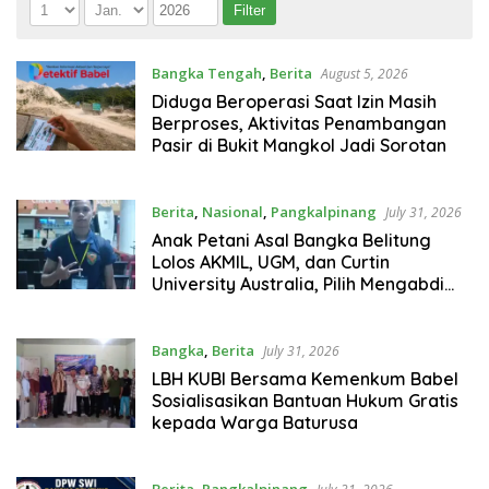
Bangka Tengah
,
Berita
August 5, 2026
Diduga Beroperasi Saat Izin Masih
Berproses, Aktivitas Penambangan
Pasir di Bukit Mangkol Jadi Sorotan
Berita
,
Nasional
,
Pangkalpinang
July 31, 2026
Anak Petani Asal Bangka Belitung
Lolos AKMIL, UGM, dan Curtin
University Australia, Pilih Mengabdi
untuk Negeri
Bangka
,
Berita
July 31, 2026
LBH KUBI Bersama Kemenkum Babel
Sosialisasikan Bantuan Hukum Gratis
kepada Warga Baturusa
Berita
,
Pangkalpinang