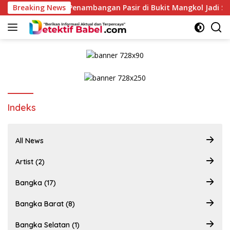
Skip
roses, Aktivitas Penambangan Pasir di Bukit Mangkol Jadi Sorot
Breaking News
to
content
Indeks
All News
Artist (2)
Bangka (17)
Bangka Barat (8)
Bangka Selatan (1)