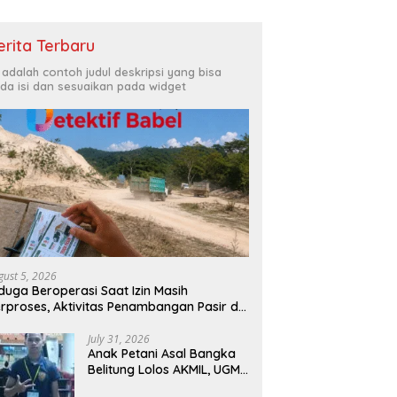
erita Terbaru
i adalah contoh judul deskripsi yang bisa
da isi dan sesuaikan pada widget
UBI Gelar Penyuluhan
Putusan MK Nomor 195/PUU-
K
 di Balunijuk, Tekankan
XXIV/2026: Meneguhkan
L
Masyarakat Miskin
Pilkada Langsung sebagai
d
apat Bantuan Hukum
Implementasi Kedaulatan
s
Rakyat
gust 5, 2026
duga Beroperasi Saat Izin Masih
rproses, Aktivitas Penambangan Pasir di
kit Mangkol Jadi Sorotan
July 31, 2026
Anak Petani Asal Bangka
Belitung Lolos AKMIL, UGM,
dan Curtin University