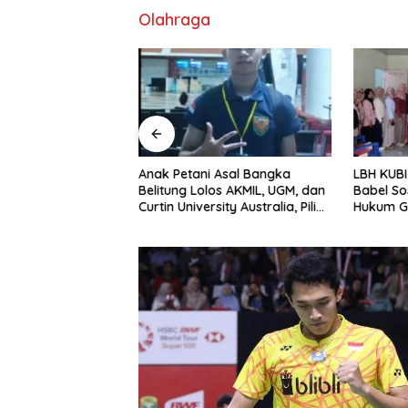
Olahraga
Anak Petani Asal Bangka
LBH KUB
erasi Saat Izin
Belitung Lolos AKMIL, UGM, dan
Babel So
ses, Aktivitas
Curtin University Australia, Pilih
Hukum G
 Pasir di Bukit
Mengabdi untuk Negeri
Baturus
i Sorotan