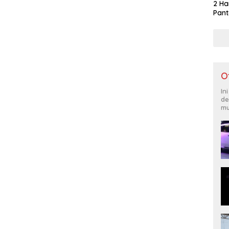
2 Ha
Pant
O
In
de
mu