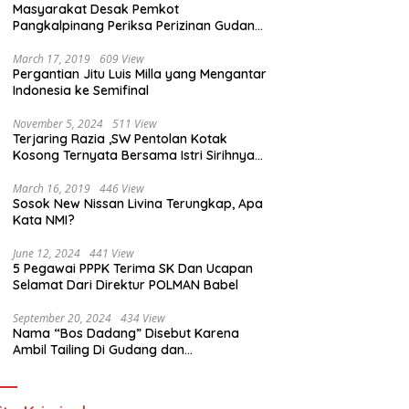
Masyarakat Desak Pemkot
Pangkalpinang Periksa Perizinan Gudang
CV. Anugerah Makmur Sukses Mandiri
March 17, 2019
609 View
Pergantian Jitu Luis Milla yang Mengantar
Indonesia ke Semifinal
November 5, 2024
511 View
Terjaring Razia ,SW Pentolan Kotak
Kosong Ternyata Bersama Istri Sirihnya
Dikamar Hotel
March 16, 2019
446 View
Sosok New Nissan Livina Terungkap, Apa
Kata NMI?
June 12, 2024
441 View
5 Pegawai PPPK Terima SK Dan Ucapan
Selamat Dari Direktur POLMAN Babel
September 20, 2024
434 View
Nama “Bos Dadang” Disebut Karena
Ambil Tailing Di Gudang dan
Penggorengan Pasir Timah Di Kota
Sungailiat