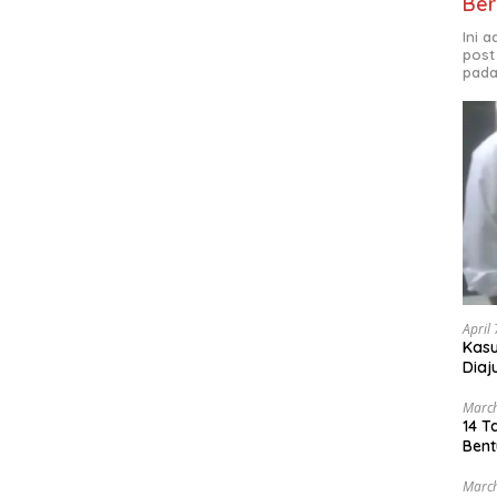
Ber
Ini 
post
pada
April
Kasu
Diaj
Mabe
March
14 T
Bent
March