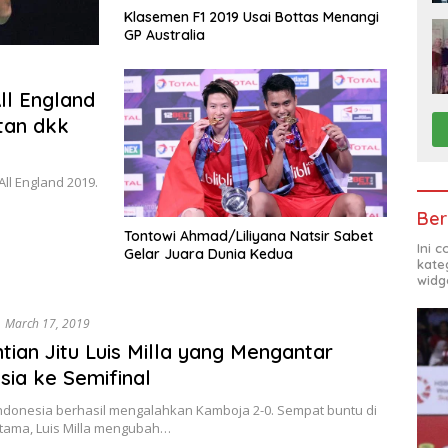
Klasemen F1 2019 Usai Bottas Menangi
GP Australia
ll England
tan dkk
ll England 2019.
Ber
Tontowi Ahmad/Liliyana Natsir Sabet
Ini 
Gelar Juara Dunia Kedua
kate
widg
March 17, 2019
tian Jitu Luis Milla yang Mengantar
sia ke Semifinal
Indonesia berhasil mengalahkan Kamboja 2-0. Sempat buntu di
tama, Luis Milla mengubah…