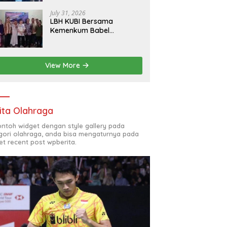
Australia, Pilih Mengabdi
untuk Negeri
July 31, 2026
LBH KUBI Bersama
Kemenkum Babel
Sosialisasikan Bantuan
Hukum Gratis kepada
Warga Baturusa
View More
ita Olahraga
contoh widget dengan style gallery pada
gori olahraga, anda bisa mengaturnya pada
et recent post wpberita.