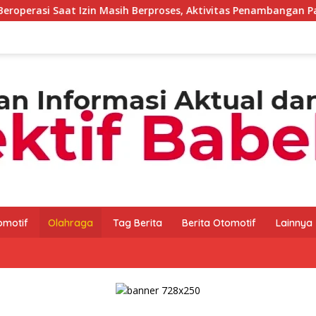
in Masih Berproses, Aktivitas Penambangan Pasir di Bukit Mangk
omotif
Olahraga
Tag Berita
Berita Otomotif
Lainnya