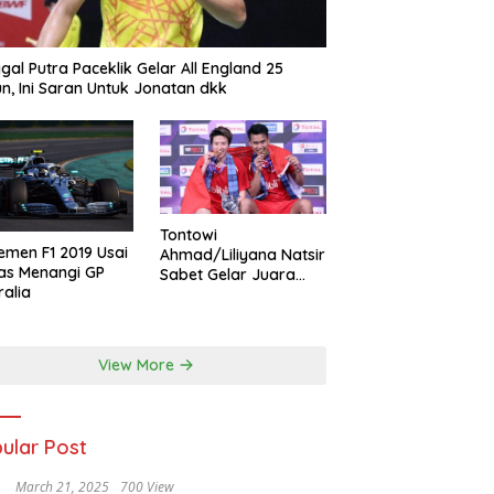
gal Putra Paceklik Gelar All England 25
n, Ini Saran Untuk Jonatan dkk
Tontowi
emen F1 2019 Usai
Ahmad/Liliyana Natsir
as Menangi GP
Sabet Gelar Juara
ralia
Dunia Kedua
View More
ular Post
March 21, 2025
700 View