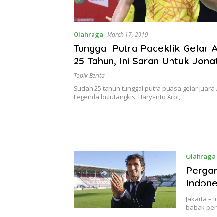
Olahraga
March 17, 2019
Tunggal Putra Paceklik Gelar A
25 Tahun, Ini Saran Untuk Jona
Topik Berita
Sudah 25 tahun tunggal putra puasa gelar juara A
Legenda bulutangkis, Haryanto Arbi,…
Olahraga
Pergan
Indone
Jakarta – 
babak per