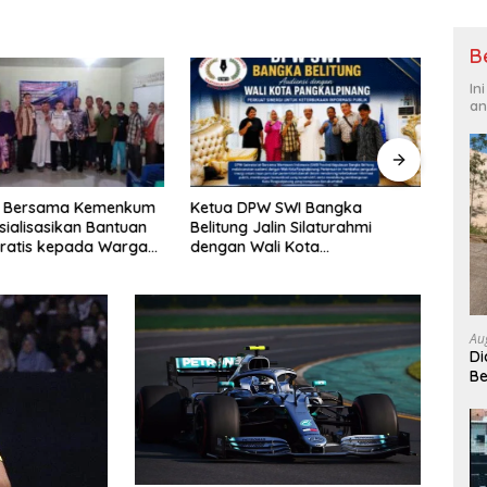
B
In
an
I Bersama Kemenkum
Ketua DPW SWI Bangka
LBH K
sialisasikan Bantuan
Belitung Jalin Silaturahmi
Hukum
ratis kepada Warga
dengan Wali Kota
Hak 
a
Pangkalpinang
Mend
Grati
Au
Di
Be
Bu