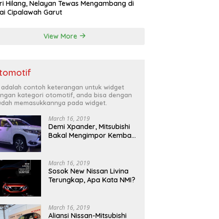
ri Hilang, Nelayan Tewas Mengambang di
ai Cipalawah Garut
View More
tomotif
i adalah contoh keterangan untuk widget
ngan kategori otomotif, anda bisa dengan
dah memasukkannya pada widget.
March 16, 2019
Demi Xpander, Mitsubishi
Bakal Mengimpor Kembali
Pajero Sport
March 16, 2019
Sosok New Nissan Livina
Terungkap, Apa Kata NMI?
March 16, 2019
Aliansi Nissan-Mitsubishi