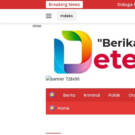
Skip
Breaking News
Diduga Beroperasi Saat Iz
to
content
Indeks
close
H
Berita
Kriminal
Politik
Ot
o
m
Home
e