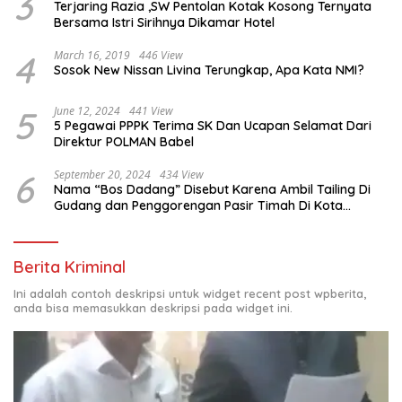
3
Terjaring Razia ,SW Pentolan Kotak Kosong Ternyata
Bersama Istri Sirihnya Dikamar Hotel
4
March 16, 2019
446 View
Sosok New Nissan Livina Terungkap, Apa Kata NMI?
5
June 12, 2024
441 View
5 Pegawai PPPK Terima SK Dan Ucapan Selamat Dari
Direktur POLMAN Babel
6
September 20, 2024
434 View
Nama “Bos Dadang” Disebut Karena Ambil Tailing Di
Gudang dan Penggorengan Pasir Timah Di Kota
Sungailiat
Berita Kriminal
Ini adalah contoh deskripsi untuk widget recent post wpberita,
anda bisa memasukkan deskripsi pada widget ini.