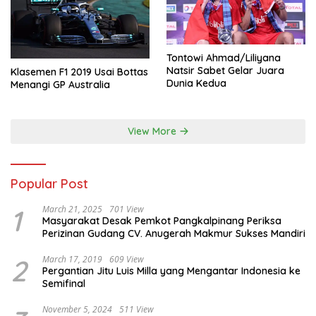
Tontowi Ahmad/Liliyana
Natsir Sabet Gelar Juara
Klasemen F1 2019 Usai Bottas
Dunia Kedua
Menangi GP Australia
View More
Popular Post
1
March 21, 2025
701 View
Masyarakat Desak Pemkot Pangkalpinang Periksa
Perizinan Gudang CV. Anugerah Makmur Sukses Mandiri
2
March 17, 2019
609 View
Pergantian Jitu Luis Milla yang Mengantar Indonesia ke
Semifinal
November 5, 2024
511 View