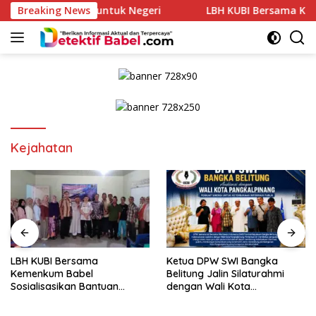
Skip
h Mengabdi untuk Negeri
Breaking News
LBH KUBI Bersama Kemenkum Ba
to
content
Kejahatan
Ketua DPW SWI Bangka
LBH KUBI Gelar Penyuluhan
Belitung Jalin Silaturahmi
Hukum di Balunijuk,
dengan Wali Kota
Tekankan Hak Masyarakat
Pangkalpinang
Miskin Mendapat Bantuan
Hukum Gratis