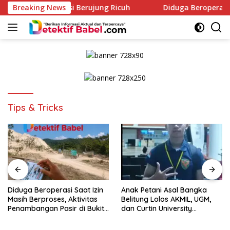
Skip
Timah, Aksi Berujung Ricuh
Breaking News
Diduga Beroperasi Saat Izi
to
content
Tips & Tricks
Diduga Beroperasi Saat Izin
Anak Petani Asal Bangka
Masih Berproses, Aktivitas
Belitung Lolos AKMIL, UGM,
Penambangan Pasir di Bukit
dan Curtin University
Mangkol Jadi Sorotan
Australia, Pilih Mengabdi
untuk Negeri