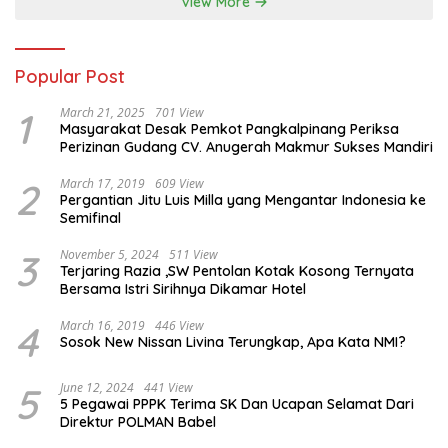
View More
Popular Post
1
March 21, 2025
701 View
Masyarakat Desak Pemkot Pangkalpinang Periksa
Perizinan Gudang CV. Anugerah Makmur Sukses Mandiri
2
March 17, 2019
609 View
Pergantian Jitu Luis Milla yang Mengantar Indonesia ke
Semifinal
3
November 5, 2024
511 View
Terjaring Razia ,SW Pentolan Kotak Kosong Ternyata
Bersama Istri Sirihnya Dikamar Hotel
4
March 16, 2019
446 View
Sosok New Nissan Livina Terungkap, Apa Kata NMI?
5
June 12, 2024
441 View
5 Pegawai PPPK Terima SK Dan Ucapan Selamat Dari
Direktur POLMAN Babel