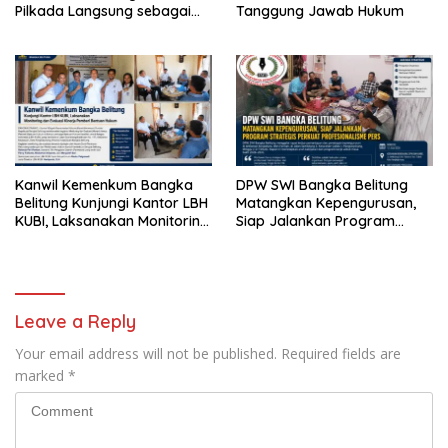
Pilkada Langsung sebagai
Tanggung Jawab Hukum
Implementasi Kedaulatan
Rakyat
Kanwil Kemenkum Bangka
DPW SWI Bangka Belitung
Belitung Kunjungi Kantor LBH
Matangkan Kepengurusan,
KUBI, Laksanakan Monitoring
Siap Jalankan Program
dan Evaluasi Kinerja Pemberi
Strategis Perkuat
Bantuan Hukum
Profesionalisme Pers
Leave a Reply
Your email address will not be published.
Required fields are
marked
*