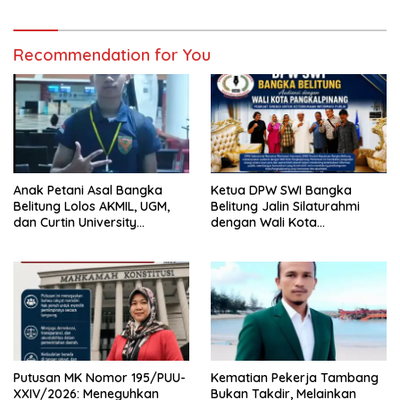
Bantuan Hukum
Profesionalisme Pers
Recommendation for You
Anak Petani Asal Bangka
Ketua DPW SWI Bangka
Belitung Lolos AKMIL, UGM,
Belitung Jalin Silaturahmi
dan Curtin University
dengan Wali Kota
Australia, Pilih Mengabdi
Pangkalpinang
untuk Negeri
Putusan MK Nomor 195/PUU-
Kematian Pekerja Tambang
XXIV/2026: Meneguhkan
Bukan Takdir, Melainkan