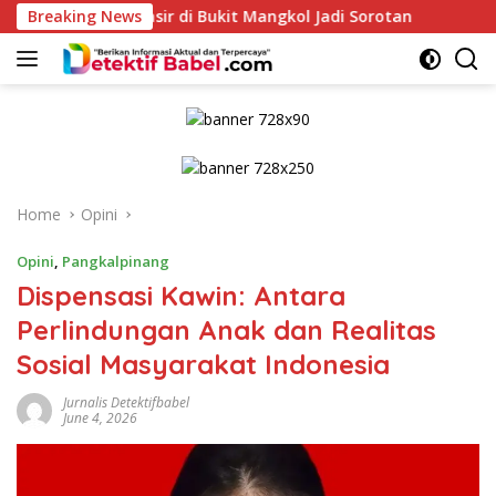
Skip
Pasir di Bukit Mangkol Jadi Sorotan
Breaking News
Anak Petani Asal B
to
content
Home
Opini
Opini
,
Pangkalpinang
Dispensasi Kawin: Antara
Perlindungan Anak dan Realitas
Sosial Masyarakat Indonesia
Jurnalis Detektifbabel
June 4, 2026