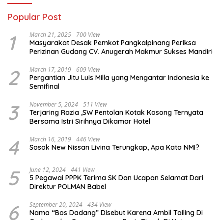
Popular Post
1
March 21, 2025
700 View
Masyarakat Desak Pemkot Pangkalpinang Periksa
Perizinan Gudang CV. Anugerah Makmur Sukses Mandiri
2
March 17, 2019
609 View
Pergantian Jitu Luis Milla yang Mengantar Indonesia ke
Semifinal
3
November 5, 2024
511 View
Terjaring Razia ,SW Pentolan Kotak Kosong Ternyata
Bersama Istri Sirihnya Dikamar Hotel
4
March 16, 2019
446 View
Sosok New Nissan Livina Terungkap, Apa Kata NMI?
5
June 12, 2024
441 View
5 Pegawai PPPK Terima SK Dan Ucapan Selamat Dari
Direktur POLMAN Babel
6
September 20, 2024
434 View
Nama “Bos Dadang” Disebut Karena Ambil Tailing Di