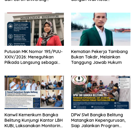
Australia, Pilih Mengabdi
Pangkalpinang
untuk Negeri
Putusan MK Nomor 195/PUU-
Kematian Pekerja Tambang
XXIV/2026: Meneguhkan
Bukan Takdir, Melainkan
Pilkada Langsung sebagai
Tanggung Jawab Hukum
Implementasi Kedaulatan
Rakyat
Kanwil Kemenkum Bangka
DPW SWI Bangka Belitung
Belitung Kunjungi Kantor LBH
Matangkan Kepengurusan,
KUBI, Laksanakan Monitoring
Siap Jalankan Program
dan Evaluasi Kinerja Pemberi
Strategis Perkuat