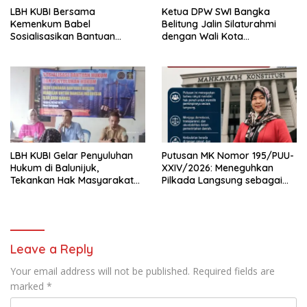
LBH KUBI Bersama
Ketua DPW SWI Bangka
Kemenkum Babel
Belitung Jalin Silaturahmi
Sosialisasikan Bantuan
dengan Wali Kota
Hukum Gratis kepada Warga
Pangkalpinang
Baturusa
LBH KUBI Gelar Penyuluhan
Putusan MK Nomor 195/PUU-
Hukum di Balunijuk,
XXIV/2026: Meneguhkan
Tekankan Hak Masyarakat
Pilkada Langsung sebagai
Miskin Mendapat Bantuan
Implementasi Kedaulatan
Hukum Gratis
Rakyat
Leave a Reply
Your email address will not be published.
Required fields are
marked
*