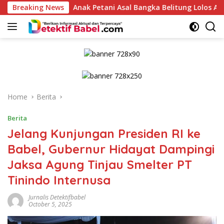
Skip
Breaking News
Anak Petani Asal Bangka Belitung Lolos AKMIL, UGM, dan Cur
to
content
Home
Berita
Berita
Jelang Kunjungan Presiden RI ke
Babel, Gubernur Hidayat Dampingi
Jaksa Agung Tinjau Smelter PT
Tinindo Internusa
Jurnalis Detektifbabel
October 5, 2025