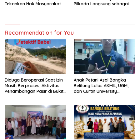
Tekankan Hak Masyarakat
Pilkada Langsung sebagai
Miskin Mendapat Bantuan
Implementasi Kedaulatan
Hukum Gratis
Rakyat
Recommendation for You
Diduga Beroperasi Saat Izin
Anak Petani Asal Bangka
Masih Berproses, Aktivitas
Belitung Lolos AKMIL, UGM,
Penambangan Pasir di Bukit
dan Curtin University
Mangkol Jadi Sorotan
Australia, Pilih Mengabdi
untuk Negeri