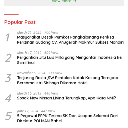
View More
Popular Post
1
March 21, 2025
700 View
Masyarakat Desak Pemkot Pangkalpinang Periksa
Perizinan Gudang CV. Anugerah Makmur Sukses Mandiri
2
March 17, 2019
609 View
Pergantian Jitu Luis Milla yang Mengantar Indonesia ke
Semifinal
3
November 5, 2024
511 View
Terjaring Razia ,SW Pentolan Kotak Kosong Ternyata
Bersama Istri Sirihnya Dikamar Hotel
4
March 16, 2019
446 View
Sosok New Nissan Livina Terungkap, Apa Kata NMI?
5
June 12, 2024
441 View
5 Pegawai PPPK Terima SK Dan Ucapan Selamat Dari
Direktur POLMAN Babel