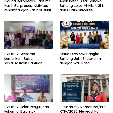
Diduga Beroperasi Saat Izin
Anak Petani Asal Bangka
Masih Berproses, Aktivitas
Belitung Lolos AKMIL, UGM,
Penambangan Pasir di Bukit
dan Curtin University
Mangkol Jadi Sorotan
Australia, Pilih Mengabdi
untuk Negeri
LBH KUBI Bersama
Ketua DPW SWI Bangka
Kemenkum Babel
Belitung Jalin Silaturahmi
Sosialisasikan Bantuan
dengan Wali Kota
Hukum Gratis kepada Warga
Pangkalpinang
Baturusa
LBH KUBI Gelar Penyuluhan
Putusan MK Nomor 195/PUU-
Hukum di Balunijuk,
XXIV/2026: Meneguhkan