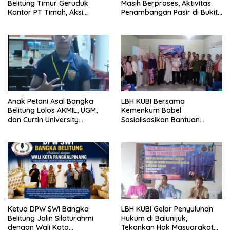
Belitung Timur Geruduk
Masih Berproses, Aktivitas
Kantor PT Timah, Aksi
Penambangan Pasir di Bukit
Berujung Ricuh
Mangkol Jadi Sorotan
Anak Petani Asal Bangka
LBH KUBI Bersama
Belitung Lolos AKMIL, UGM,
Kemenkum Babel
dan Curtin University
Sosialisasikan Bantuan
Australia, Pilih Mengabdi
Hukum Gratis kepada Warga
untuk Negeri
Baturusa
Ketua DPW SWI Bangka
LBH KUBI Gelar Penyuluhan
Belitung Jalin Silaturahmi
Hukum di Balunijuk,
dengan Wali Kota
Tekankan Hak Masyarakat