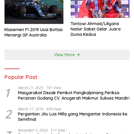
Tontowi Ahmad/Liliyana
Natsir Sabet Gelar Juara
Klasemen F1 2019 Usai Bottas
Dunia Kedua
Menangi GP Australia
View More
Popular Post
1
March 21, 2025
701 View
Masyarakat Desak Pemkot Pangkalpinang Periksa
Perizinan Gudang CV. Anugerah Makmur Sukses Mandiri
2
March 17, 2019
609 View
Pergantian Jitu Luis Milla yang Mengantar Indonesia ke
Semifinal
November 5, 2024
511 View