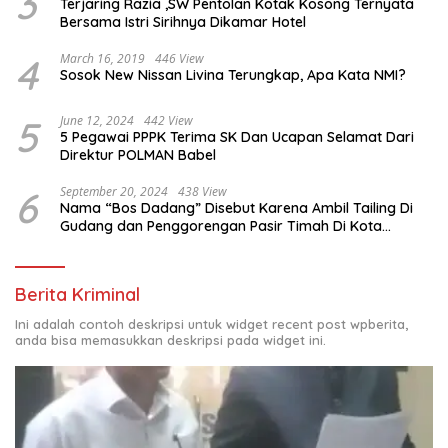
3
Terjaring Razia ,SW Pentolan Kotak Kosong Ternyata
Bersama Istri Sirihnya Dikamar Hotel
4
March 16, 2019
446 View
Sosok New Nissan Livina Terungkap, Apa Kata NMI?
5
June 12, 2024
442 View
5 Pegawai PPPK Terima SK Dan Ucapan Selamat Dari
Direktur POLMAN Babel
6
September 20, 2024
438 View
Nama “Bos Dadang” Disebut Karena Ambil Tailing Di
Gudang dan Penggorengan Pasir Timah Di Kota
Sungailiat
Berita Kriminal
Ini adalah contoh deskripsi untuk widget recent post wpberita,
anda bisa memasukkan deskripsi pada widget ini.