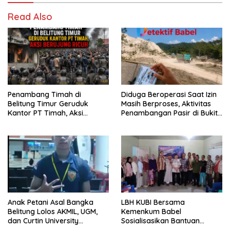
Read Also
Penambang Timah di
Diduga Beroperasi Saat Izin
Belitung Timur Geruduk
Masih Berproses, Aktivitas
Kantor PT Timah, Aksi
Penambangan Pasir di Bukit
Berujung Ricuh
Mangkol Jadi Sorotan
Anak Petani Asal Bangka
LBH KUBI Bersama
Belitung Lolos AKMIL, UGM,
Kemenkum Babel
dan Curtin University
Sosialisasikan Bantuan
Australia, Pilih Mengabdi
Hukum Gratis kepada Warga