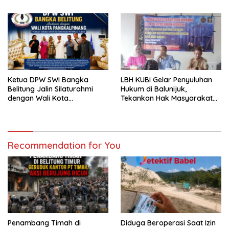
untuk Negeri
Baturusa
Ketua DPW SWI Bangka
LBH KUBI Gelar Penyuluhan
Belitung Jalin Silaturahmi
Hukum di Balunijuk,
dengan Wali Kota
Tekankan Hak Masyarakat
Pangkalpinang
Miskin Mendapat Bantuan
Hukum Gratis
Recommendation for You
Penambang Timah di
Diduga Beroperasi Saat Izin