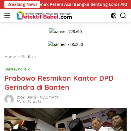
Skip
Breaking News
Anak Petani Asal Bangka Belitung Lolos AKMIL, UGM, dan Cu
to
content
Home
Berita
Berita
,
Politik
Prabowo Resmikan Kantor DPD
Gerindra di Banten
Babel Online
-
Topik Politik
March 16, 2019