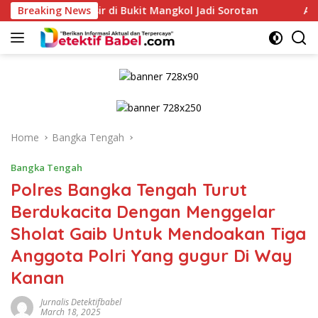
Skip
ir di Bukit Mangkol Jadi Sorotan
Breaking News
Anak Petani Asal Bang
to
content
Home
Bangka Tengah
Bangka Tengah
Polres Bangka Tengah Turut
Berdukacita Dengan Menggelar
Sholat Gaib Untuk Mendoakan Tiga
Anggota Polri Yang gugur Di Way
Kanan
Jurnalis Detektifbabel
March 18, 2025