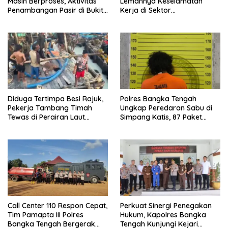
Masih Berproses, Aktivitas
Lemahnya Keselamatan
Penambangan Pasir di Bukit
Kerja di Sektor
Mangkol Jadi Sorotan
Pertambangan
Diduga Tertimpa Besi Rajuk,
Polres Bangka Tengah
Pekerja Tambang Timah
Ungkap Peredaran Sabu di
Tewas di Perairan Laut
Simpang Katis, 87 Paket
Sampur
Sabu Berhasil Diamankan
Call Center 110 Respon Cepat,
Perkuat Sinergi Penegakan
Tim Pamapta III Polres
Hukum, Kapolres Bangka
Bangka Tengah Bergerak
Tengah Kunjungi Kejari