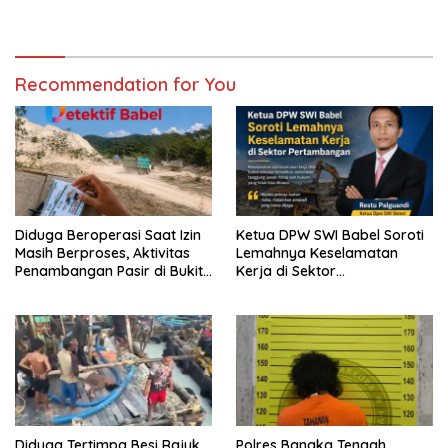
Tangani Kebakaran Lahan di
Bangka Tengah
Kawasan Pantai Sumur 7–
Pantai Alew
Recommendation for You
Diduga Beroperasi Saat Izin
Ketua DPW SWI Babel Soroti
Masih Berproses, Aktivitas
Lemahnya Keselamatan
Penambangan Pasir di Bukit
Kerja di Sektor
Mangkol Jadi Sorotan
Pertambangan
Diduga Tertimpa Besi Rajuk,
Polres Bangka Tengah