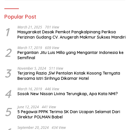
Popular Post
1
March 21, 2025
701 View
Masyarakat Desak Pemkot Pangkalpinang Periksa
Perizinan Gudang CV. Anugerah Makmur Sukses Mandiri
2
March 17, 2019
609 View
Pergantian Jitu Luis Milla yang Mengantar Indonesia ke
Semifinal
3
November 5, 2024
511 View
Terjaring Razia ,SW Pentolan Kotak Kosong Ternyata
Bersama Istri Sirihnya Dikamar Hotel
4
March 16, 2019
446 View
Sosok New Nissan Livina Terungkap, Apa Kata NMI?
5
June 12, 2024
441 View
5 Pegawai PPPK Terima SK Dan Ucapan Selamat Dari
Direktur POLMAN Babel
September 20, 2024
434 View