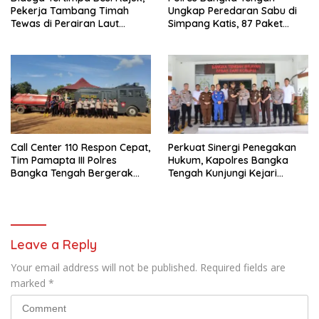
Pekerja Tambang Timah
Ungkap Peredaran Sabu di
Tewas di Perairan Laut
Simpang Katis, 87 Paket
Sampur
Sabu Berhasil Diamankan
Call Center 110 Respon Cepat,
Perkuat Sinergi Penegakan
Tim Pamapta III Polres
Hukum, Kapolres Bangka
Bangka Tengah Bergerak
Tengah Kunjungi Kejari
Tangani Kebakaran Lahan di
Bangka Tengah
Kawasan Pantai Sumur 7–
Pantai Alew
Leave a Reply
Your email address will not be published.
Required fields are
marked
*