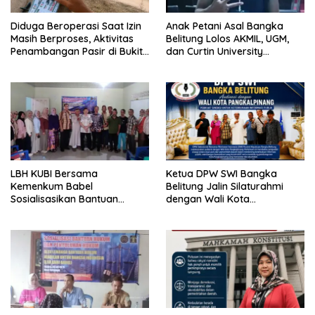
Diduga Beroperasi Saat Izin
Anak Petani Asal Bangka
Masih Berproses, Aktivitas
Belitung Lolos AKMIL, UGM,
Penambangan Pasir di Bukit
dan Curtin University
Mangkol Jadi Sorotan
Australia, Pilih Mengabdi
untuk Negeri
LBH KUBI Bersama
Ketua DPW SWI Bangka
Kemenkum Babel
Belitung Jalin Silaturahmi
Sosialisasikan Bantuan
dengan Wali Kota
Hukum Gratis kepada Warga
Pangkalpinang
Baturusa