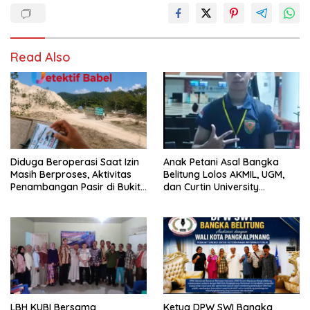
Read Also
Diduga Beroperasi Saat Izin
Anak Petani Asal Bangka
Masih Berproses, Aktivitas
Belitung Lolos AKMIL, UGM,
Penambangan Pasir di Bukit
dan Curtin University
Mangkol Jadi Sorotan
Australia, Pilih Mengabdi
untuk Negeri
LBH KUBI Bersama
Ketua DPW SWI Bangka