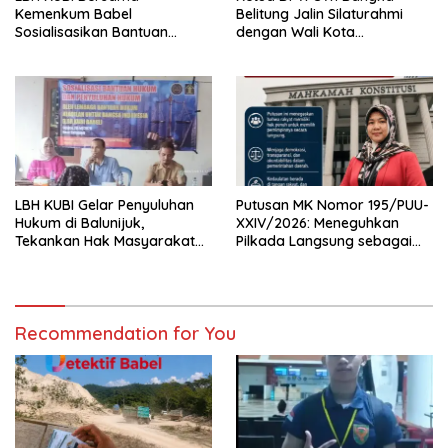
Kemenkum Babel
Belitung Jalin Silaturahmi
Sosialisasikan Bantuan
dengan Wali Kota
Hukum Gratis kepada Warga
Pangkalpinang
Baturusa
LBH KUBI Gelar Penyuluhan
Putusan MK Nomor 195/PUU-
Hukum di Balunijuk,
XXIV/2026: Meneguhkan
Tekankan Hak Masyarakat
Pilkada Langsung sebagai
Miskin Mendapat Bantuan
Implementasi Kedaulatan
Hukum Gratis
Rakyat
Recommendation for You