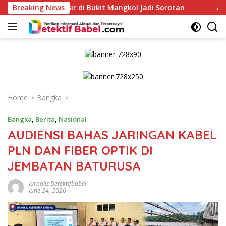
Skip
 Pasir di Bukit Mangkol Jadi Sorotan
Breaking News
Anak Petani Asal 
to
content
Home
Bangka
Bangka
,
Berita
,
Nasional
AUDIENSI BAHAS JARINGAN KABEL
PLN DAN FIBER OPTIK DI
JEMBATAN BATURUSA
Jurnalis Detektifbabel
June 24, 2026