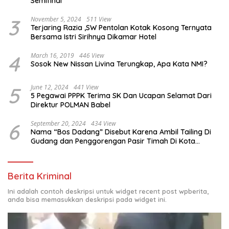
Semifinal
3
November 5, 2024
511 View
Terjaring Razia ,SW Pentolan Kotak Kosong Ternyata
Bersama Istri Sirihnya Dikamar Hotel
4
March 16, 2019
446 View
Sosok New Nissan Livina Terungkap, Apa Kata NMI?
5
June 12, 2024
441 View
5 Pegawai PPPK Terima SK Dan Ucapan Selamat Dari
Direktur POLMAN Babel
6
September 20, 2024
434 View
Nama “Bos Dadang” Disebut Karena Ambil Tailing Di
Gudang dan Penggorengan Pasir Timah Di Kota
Sungailiat
Berita Kriminal
Ini adalah contoh deskripsi untuk widget recent post wpberita,
anda bisa memasukkan deskripsi pada widget ini.