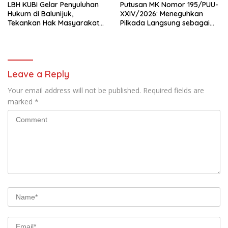
LBH KUBI Gelar Penyuluhan
Putusan MK Nomor 195/PUU-
Hukum di Balunijuk,
XXIV/2026: Meneguhkan
Tekankan Hak Masyarakat
Pilkada Langsung sebagai
Miskin Mendapat Bantuan
Implementasi Kedaulatan
Hukum Gratis
Rakyat
Leave a Reply
Your email address will not be published.
Required fields are
marked
*