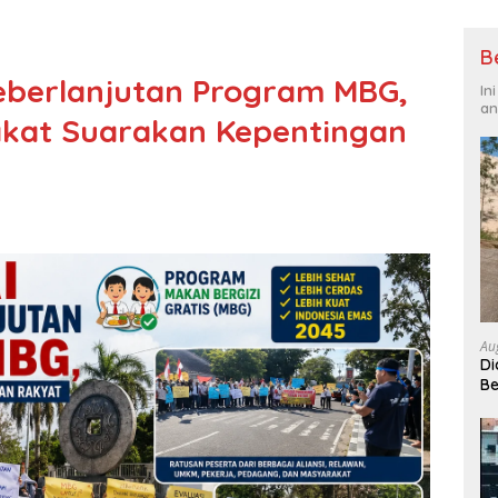
B
eberlanjutan Program MBG,
In
an
kat Suarakan Kepentingan
Au
Di
Be
Bu