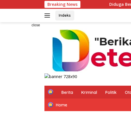
Skip
Breaking News
Diduga Beroperasi Saat Izin Masih
to
content
Indeks
close
H
Berita
Kriminal
Politik
Ot
o
m
Home
e