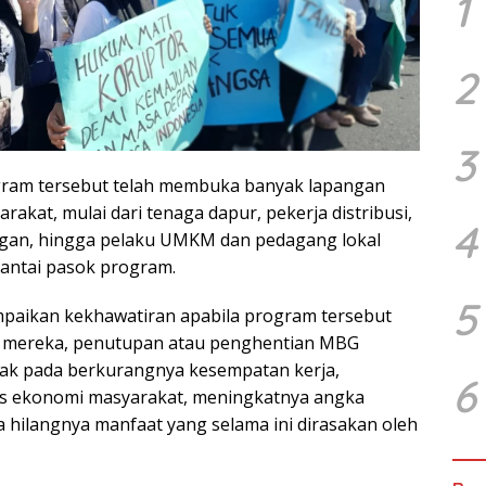
1
2
3
gram tersebut telah membuka banyak lapangan
rakat, mulai dari tenaga dapur, pekerja distribusi,
4
an, hingga pelaku UMKM dan pedagang lokal
rantai pasok program.
5
paikan kekhawatiran apabila program tersebut
t mereka, penutupan atau penghentian MBG
ak pada berkurangnya kesempatan kerja,
6
as ekonomi masyarakat, meningkatnya angka
 hilangnya manfaat yang selama ini dirasakan oleh