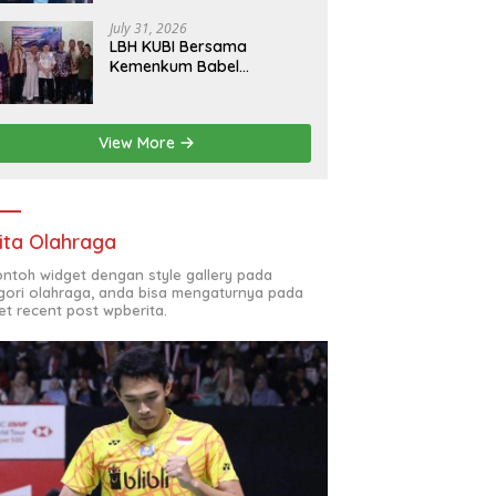
Australia, Pilih Mengabdi
untuk Negeri
July 31, 2026
LBH KUBI Bersama
Kemenkum Babel
Sosialisasikan Bantuan
Hukum Gratis kepada
Warga Baturusa
View More
ita Olahraga
contoh widget dengan style gallery pada
gori olahraga, anda bisa mengaturnya pada
et recent post wpberita.