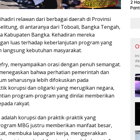
2 Ha
Pant
ihadiri relawan dari berbagai daerah di Provinsi
litung, di antaranya dari Toboali, Bangka Tengah,
ga Kabupaten Bangka. Kehadiran mereka
an luas terhadap keberlanjutan program yang
O
 langsung kebutuhan masyarakat.
In
de
Defry, menyampaikan orasi dengan penuh semangat.
mu
a menegaskan bahwa perhatian pemerintah dan
um seharusnya lebih difokuskan pada
ik korupsi dan oligarki yang merugikan negara,
tian program-program yang dinilai memberikan
pada rakyat.
 adalah korupsi dan praktik-praktik yang
Program MBG justru memberikan manfaat besar,
at, membuka lapangan kerja, menggerakkan