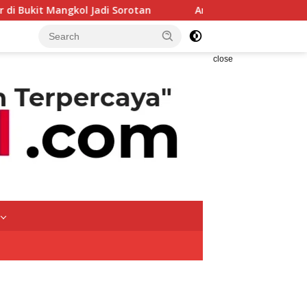
 Sorotan
Anak Petani Asal Bangka Belitung Lolos AKMIL, 
close