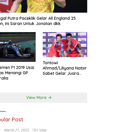
gal Putra Paceklik Gelar All England 25
n, Ini Saran Untuk Jonatan dkk
Tontowi
emen F1 2019 Usai
Ahmad/Liliyana Natsir
as Menangi GP
Sabet Gelar Juara
ralia
Dunia Kedua
View More
ular Post
March 21, 2025
701 View