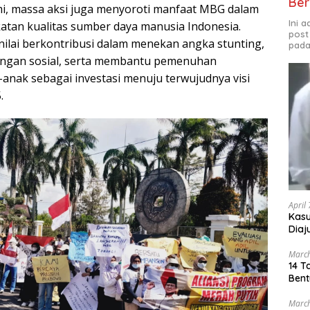
Ber
i, massa aksi juga menyoroti manfaat MBG dalam
Ini 
tan kualitas sumber daya manusia Indonesia.
post
nilai berkontribusi dalam menekan angka stunting,
pada
ngan sosial, serta membantu pemenuhan
-anak sebagai investasi menuju terwujudnya visi
.
April
Kasu
Diaj
Mabe
March
14 T
Bent
March