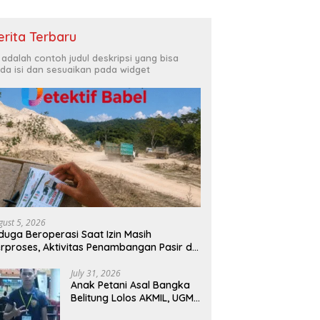
erita Terbaru
i adalah contoh judul deskripsi yang bisa
da isi dan sesuaikan pada widget
gust 5, 2026
duga Beroperasi Saat Izin Masih
rproses, Aktivitas Penambangan Pasir di
kit Mangkol Jadi Sorotan
July 31, 2026
Anak Petani Asal Bangka
Belitung Lolos AKMIL, UGM,
dan Curtin University