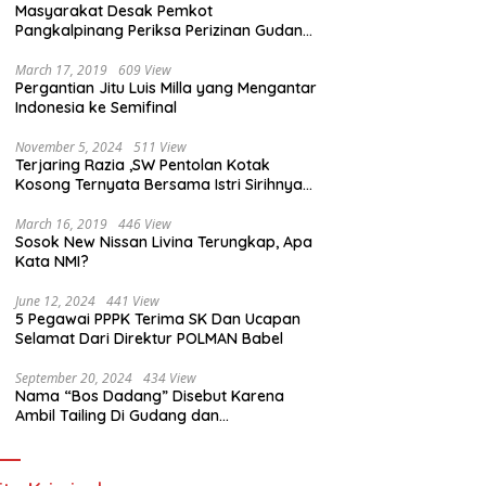
Masyarakat Desak Pemkot
Pangkalpinang Periksa Perizinan Gudang
CV. Anugerah Makmur Sukses Mandiri
March 17, 2019
609 View
Pergantian Jitu Luis Milla yang Mengantar
Indonesia ke Semifinal
November 5, 2024
511 View
Terjaring Razia ,SW Pentolan Kotak
Kosong Ternyata Bersama Istri Sirihnya
Dikamar Hotel
March 16, 2019
446 View
Sosok New Nissan Livina Terungkap, Apa
Kata NMI?
June 12, 2024
441 View
5 Pegawai PPPK Terima SK Dan Ucapan
Selamat Dari Direktur POLMAN Babel
September 20, 2024
434 View
Nama “Bos Dadang” Disebut Karena
Ambil Tailing Di Gudang dan
Penggorengan Pasir Timah Di Kota
Sungailiat