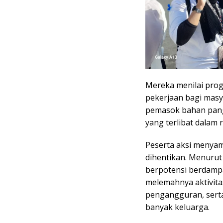
Mereka menilai pro
pekerjaan bagi masya
pemasok bahan pang
yang terlibat dalam 
Peserta aksi menyam
dihentikan. Menuru
berpotensi berdamp
melemahnya aktivit
pengangguran, serta
banyak keluarga.