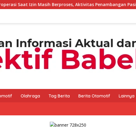
 Berproses, Aktivitas Penambangan Pasir di Bukit Mangkol Jadi
omotif
Olahraga
Tag Berita
Berita Otomotif
Lainnya