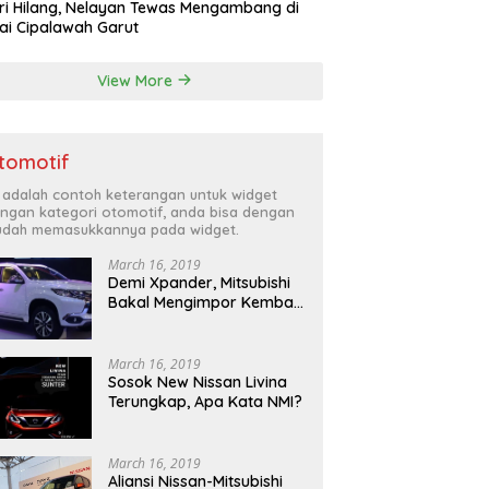
ri Hilang, Nelayan Tewas Mengambang di
ai Cipalawah Garut
View More
tomotif
i adalah contoh keterangan untuk widget
ngan kategori otomotif, anda bisa dengan
dah memasukkannya pada widget.
March 16, 2019
Demi Xpander, Mitsubishi
Bakal Mengimpor Kembali
Pajero Sport
March 16, 2019
Sosok New Nissan Livina
Terungkap, Apa Kata NMI?
March 16, 2019
Aliansi Nissan-Mitsubishi